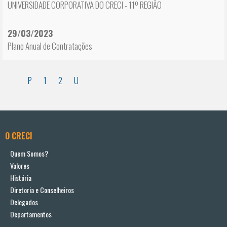
UNIVERSIDADE CORPORATIVA DO CRECI - 11º REGIÃO
29/03/2023
Plano Anual de Contratações
P
1
2
U
O CRECI
Quem Somos?
Valores
História
Diretoria e Conselheiros
Delegados
Departamentos