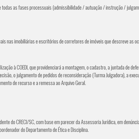
e todas as fases processuais (admissibilidade / autuação / instrução / julgame
is nas imobiliárias e escritórios de corretores de imóveis que descreve as oc
lização à COEDI, que providenciará a montagem, o cadastro, a juntada de defe
a decisão, o julgamento de pedidos de reconsideração (Turma Julgadora), a exe
amento de recurso e a remessa ao Arquivo Geral.
dente do CRECI/SC, com base em parecer da Assessoria Jurídica, em denúnc
Coordenador do Departamento de Ética e Disciplina.