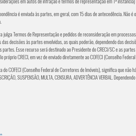
rações em autos de infração e termos de representação em 1ª instância) f
ondência é enviada às partes, em geral, com 15 dias de antecedência. Não é
.
ulga Termos de Representação e pedidos de reconsideração em processos de
 das decisões às partes envolvidas, as quais poderão, dependendo das decisõe
 partes. Esse recurso será destinado ao Presidente do CRECI/SC e as partes 
lo próprio CRECI, em vez de enviado diretamente ao COFECI (Conselho Federal 
o COFECI (Conselho Federal de Corretores de Imóveis), significa que não há 
NSCRIÇÃO, SUSPENSÃO, MULTA, CENSURA, ADVERTÊNCIA VERBAL. Dependendo da p
C