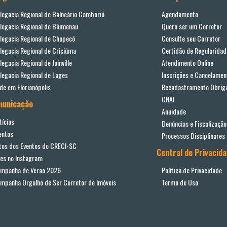
legacia Regional de Balneário Camboriú
Agendamento
legacia Regional de Blumenau
Quero ser um Corretor
legacia Regional de Chapecó
Consulte seu Corretor
legacia Regional de Criciúma
Certidão de Regularidad
legacia Regional de Joinville
Atendimento Online
legacia Regional de Lages
Inscrições e Cancelamen
de em Florianópolis
Recadastramento Obriga
CNAI
municação
Anuidade
tícias
Denúncias e Fiscalização
entos
Processos Disciplinares
tos dos Eventos do CRECI-SC
Central de Privacid
ves no Instagram
mpanha de Verão 2026
Política de Privacidade
mpanha Orgulho de Ser Corretor de Imóveis
Termo de Uso