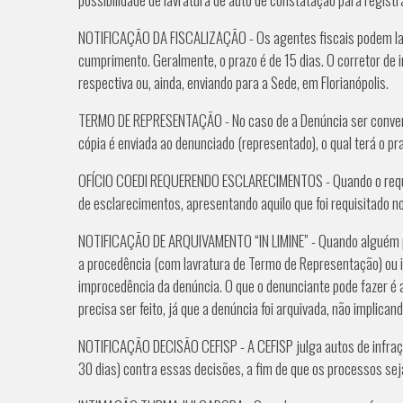
NOTIFICAÇÃO DA FISCALIZAÇÃO - Os agentes fiscais podem lav
cumprimento. Geralmente, o prazo é de 15 dias. O corretor de 
respectiva ou, ainda, enviando para a Sede, em Florianópolis.
TERMO DE REPRESENTAÇÃO - No caso de a Denúncia ser converti
cópia é enviada ao denunciado (representado), o qual terá o pr
OFÍCIO COEDI REQUERENDO ESCLARECIMENTOS - Quando o requere
de esclarecimentos, apresentando aquilo que foi requisitado n
NOTIFICAÇÃO DE ARQUIVAMENTO “IN LIMINE” - Quando alguém prot
a procedência (com lavratura de Termo de Representação) ou i
improcedência da denúncia. O que o denunciante pode fazer é 
precisa ser feito, já que a denúncia foi arquivada, não implica
NOTIFICAÇÃO DECISÃO CEFISP - A CEFISP julga autos de infra
30 dias) contra essas decisões, a fim de que os processos s