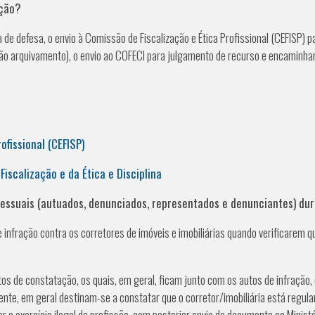
ação?
 de defesa, o envio à Comissão de Fiscalização e Ética Profissional (CEFISP) 
ão arquivamento), o envio ao COFECI para julgamento de recurso e encaminha
ofissional (CEFISP)
iscalização e da Ética e Disciplina
ssuais (autuados, denunciados, representados e denunciantes) dur
infração contra os corretores de imóveis e imobiliárias quando verificarem 
s de constatação, os quais, em geral, ficam junto com os autos de infração
te, em geral destinam-se a constatar que o corretor/imobiliária está regul
ar o exercício ilegal da profissão, com posterior envio do documento ao Ministé