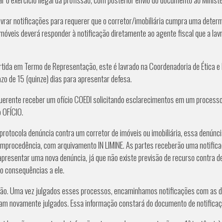
rar notificações para requerer que o corretor/imobiliária cumpra uma deter
imóveis deverá responder à notificação diretamente ao agente fiscal que a la
da em Termo de Representação, este é lavrado na Coordenadoria de Ética e D
azo de 15 (quinze) dias para apresentar defesa.
nte receber um ofício COEDI solicitando esclarecimentos em um processo d
o OFÍCIO.
ocola denúncia contra um corretor de imóveis ou imobiliária, essa denúncia
mprocedência, com arquivamento IN LIMINE. As partes receberão uma notifica
apresentar uma nova denúncia, já que não existe previsão de recurso contra d
ndo consequências a ele.
ção. Uma vez julgados esses processos, encaminhamos notificações com as 
ejam novamente julgados. Essa informação constará do documento de notificaç