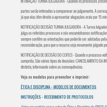
INTIMAÇÃO TURMA JULGADORA - Quando os processos (reconside
partes serão intimadas a comparecer ao julgamento. A corresp
já que elas têm direito a apresentar alegações orais por 15 min
NOTIFICAÇÃO DECISÃO TURMA JULGADORA - A Turma Julgadora j
julga os referidos processos e nós encaminhamos notificações
sempre contêm as orientações que poderão ser adotadas pelas
reconsideração, para que o recurso seja novamente julgado pe
NOTIFICAÇÃO DE DECISÃO DO COFECI - Quando o processo volta d
cumprida. São vários tipos de decisões: CANCELAMENTO DA I
distinta, informando sobre as consequências.
Veja os modelos para preencher e imprimir:
ÉTICA E DISCIPLINA - MODELOS DE DOCUMENTOS
INSTRUÇÕES - RECEBIMENTO DE PROTOCOLOS
Entre em contato com o setor de Ética e Disciplina do CRECI-S