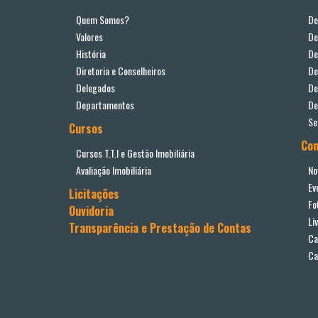
Quem Somos?
De
Valores
De
História
De
Diretoria e Conselheiros
De
Delegados
De
Departamentos
De
Se
Cursos
Co
Cursos T.T.I e Gestão Imobiliária
Avaliação Imobiliária
No
Ev
Licitações
Fo
Ouvidoria
Li
Transparência e Prestação de Contas
Ca
Ca