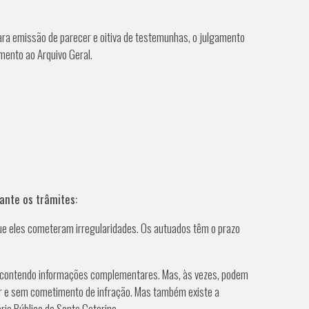
para emissão de parecer e oitiva de testemunhas, o julgamento
mento ao Arquivo Geral.
ante os trâmites:
que eles cometeram irregularidades. Os autuados têm o prazo
, contendo informações complementares. Mas, às vezes, podem
ar e sem cometimento de infração. Mas também existe a
rio Público de Santa Catarina.