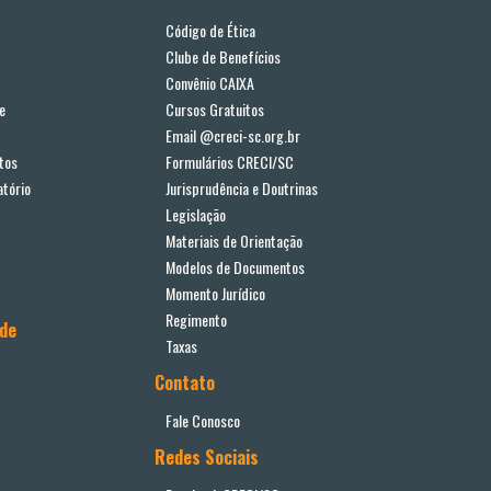
Código de Ética
Clube de Benefícios
Convênio CAIXA
e
Cursos Gratuitos
Email @creci-sc.org.br
tos
Formulários CRECI/SC
tório
Jurisprudência e Doutrinas
Legislação
Materiais de Orientação
Modelos de Documentos
Momento Jurídico
Regimento
ade
Taxas
Contato
Fale Conosco
Redes Sociais