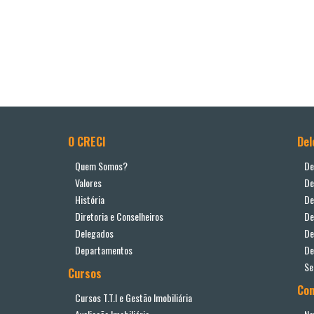
O CRECI
Del
Quem Somos?
De
Valores
De
História
De
Diretoria e Conselheiros
De
Delegados
De
Departamentos
De
Se
Cursos
Co
Cursos T.T.I e Gestão Imobiliária