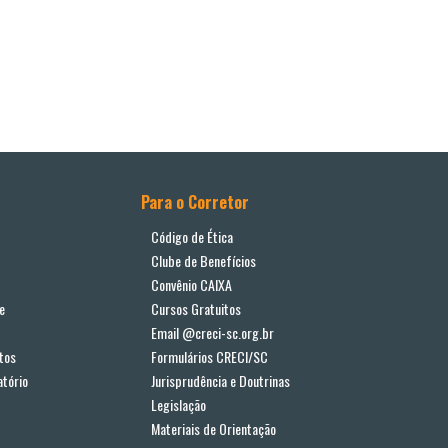
Para o Corretor
Código de Ética
Clube de Benefícios
Convênio CAIXA
e
Cursos Gratuitos
Email @creci-sc.org.br
tos
Formulários CRECI/SC
tório
Jurisprudência e Doutrinas
Legislação
Materiais de Orientação