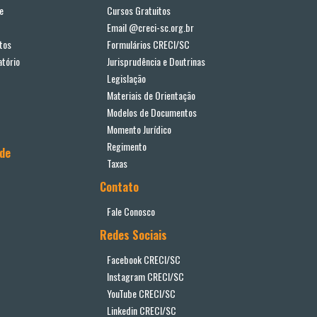
e
Cursos Gratuitos
Email @creci-sc.org.br
tos
Formulários CRECI/SC
tório
Jurisprudência e Doutrinas
Legislação
Materiais de Orientação
Modelos de Documentos
Momento Jurídico
Regimento
ade
Taxas
Contato
Fale Conosco
Redes Sociais
Facebook CRECI/SC
Instagram CRECI/SC
YouTube CRECI/SC
Linkedin CRECI/SC