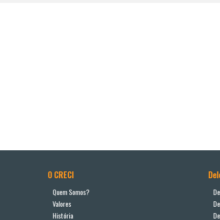
O CRECI
Del
Quem Somos?
De
Valores
De
História
De