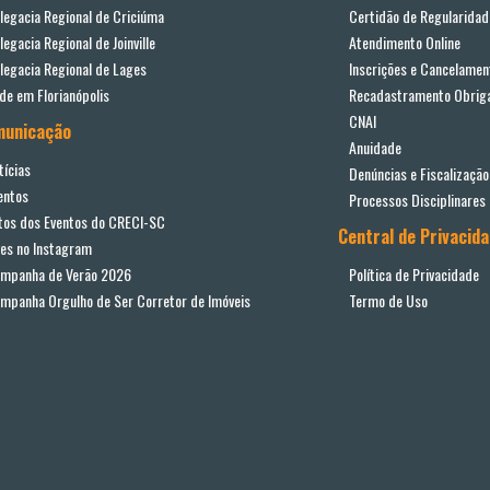
legacia Regional de Criciúma
Certidão de Regularidad
legacia Regional de Joinville
Atendimento Online
legacia Regional de Lages
Inscrições e Cancelamen
de em Florianópolis
Recadastramento Obriga
CNAI
municação
Anuidade
tícias
Denúncias e Fiscalização
entos
Processos Disciplinares
tos dos Eventos do CRECI-SC
Central de Privacid
ves no Instagram
mpanha de Verão 2026
Política de Privacidade
mpanha Orgulho de Ser Corretor de Imóveis
Termo de Uso