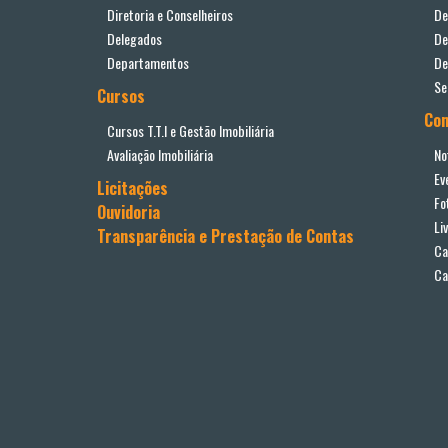
Diretoria e Conselheiros
De
Delegados
De
Departamentos
De
Se
Cursos
Co
Cursos T.T.I e Gestão Imobiliária
Avaliação Imobiliária
No
Ev
Licitações
Fo
Ouvidoria
Li
Transparência e Prestação de Contas
Ca
Ca