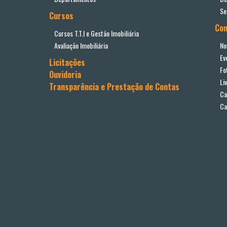
Se
Cursos
Co
Cursos T.T.I e Gestão Imobiliária
Avaliação Imobiliária
No
Ev
Licitações
Fo
Ouvidoria
Li
Transparência e Prestação de Contas
Ca
Ca