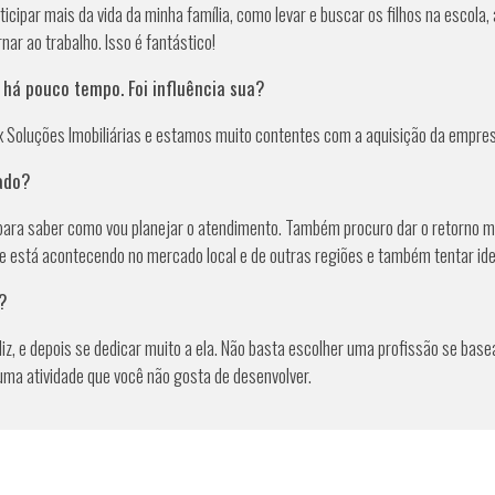
rticipar mais da vida da minha família, como levar e buscar os filhos na esc
ar ao trabalho. Isso é fantástico!
 há pouco tempo. Foi influência sua?
x Soluções Imobiliárias e estamos muito contentes com a aquisição da empres
cado?
ra saber como vou planejar o atendimento. Também procuro dar o retorno mais
está acontecendo no mercado local e de outras regiões e também tentar iden
o?
feliz, e depois se dedicar muito a ela. Não basta escolher uma profissão se b
uma atividade que você não gosta de desenvolver.