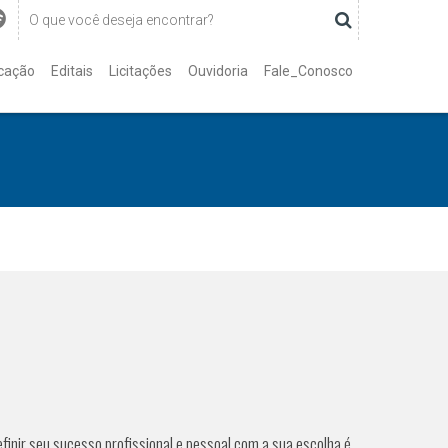
cação
Editais
Licitações
Ouvidoria
Fale_Conosco
efinir seu sucesso profissional e pessoal com a sua escolha é