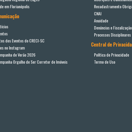
de em Florianópolis
Recadastramento Obriga
CNAI
municação
Anuidade
tícias
Denúncias e Fiscalização
entos
Processos Disciplinares
tos dos Eventos do CRECI-SC
Central de Privacid
ves no Instagram
mpanha de Verão 2026
Política de Privacidade
mpanha Orgulho de Ser Corretor de Imóveis
Termo de Uso