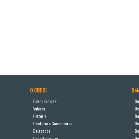
O CRECI
Del
Quem Somos?
De
Valores
De
História
De
Diretoria e Conselheiros
De
Delegados
De
Departamentos
De