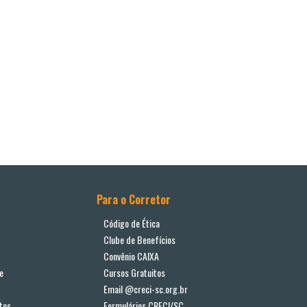
Para o Corretor
Código de Ética
Clube de Benefícios
Convênio CAIXA
e
Cursos Gratuitos
Email @creci-sc.org.br
tos
Formulários CRECI/SC