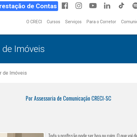
Prestação de Contas
O CRECI
Cursos
Serviços
Para o Corretor
Comuni
r de Imóveis
or de Imóveis
Por Assessoria de Comunicação CRECI-SC
Toda a profissão pode ser boa ou ruim. O que vai d