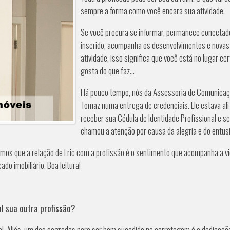
sempre a forma como você encara sua atividade.
Se você procura se informar, permanece conectad
inserido, acompanha os desenvolvimentos e novas 
atividade, isso significa que você está no lugar c
gosta do que faz...
Há pouco tempo, nós da Assessoria de Comunicaç
Tomaz numa entrega de credenciais. Ele estava ali 
receber sua Cédula de Identidade Profissional e s
chamou a atenção por causa da alegria e do entus
tamos que a relação de Eric com a profissão é o sentimento que acompanha a v
o imobiliário. Boa leitura!
l sua outra profissão?
l. Aliás, um dos segredos para ser bem sucedido na corretagem é a dedicação 