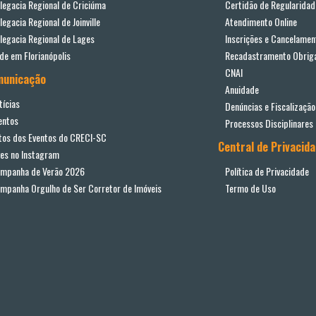
legacia Regional de Criciúma
Certidão de Regularidad
legacia Regional de Joinville
Atendimento Online
legacia Regional de Lages
Inscrições e Cancelamen
de em Florianópolis
Recadastramento Obriga
CNAI
municação
Anuidade
tícias
Denúncias e Fiscalização
entos
Processos Disciplinares
tos dos Eventos do CRECI-SC
Central de Privacid
ves no Instagram
mpanha de Verão 2026
Política de Privacidade
mpanha Orgulho de Ser Corretor de Imóveis
Termo de Uso