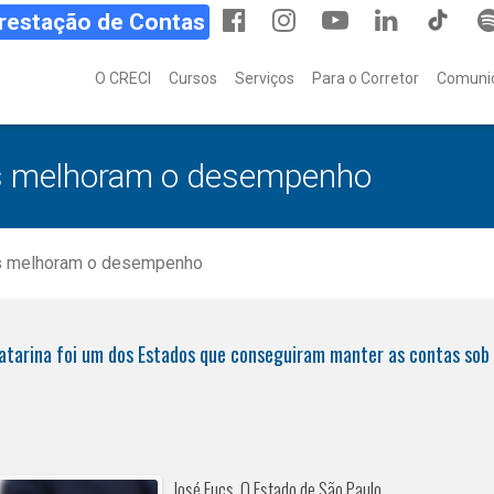
Prestação de Contas
O CRECI
Cursos
Serviços
Para o Corretor
Comuni
s melhoram o desempenho
s melhoram o desempenho
atarina foi um dos Estados que conseguiram manter as contas sob 
José Fucs, O Estado de São Paulo