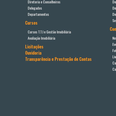
Diretoria e Conselheiros
De
Delegados
De
Departamentos
De
Se
Cursos
Co
Cursos T.T.I e Gestão Imobiliária
Avaliação Imobiliária
No
Ev
Licitações
Fo
Ouvidoria
Li
Transparência e Prestação de Contas
Ca
Ca