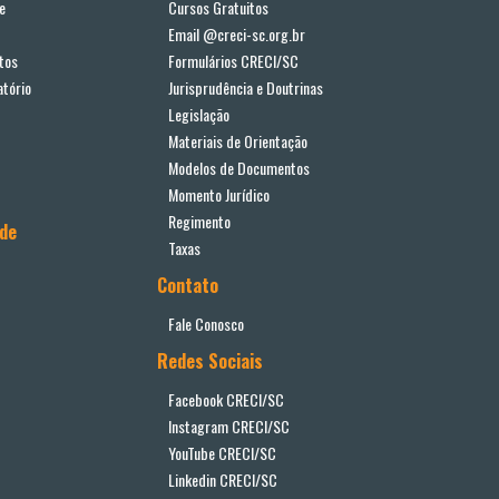
e
Cursos Gratuitos
Email @creci-sc.org.br
tos
Formulários CRECI/SC
tório
Jurisprudência e Doutrinas
Legislação
Materiais de Orientação
Modelos de Documentos
Momento Jurídico
Regimento
ade
Taxas
Contato
Fale Conosco
Redes Sociais
Facebook CRECI/SC
Instagram CRECI/SC
YouTube CRECI/SC
Linkedin CRECI/SC