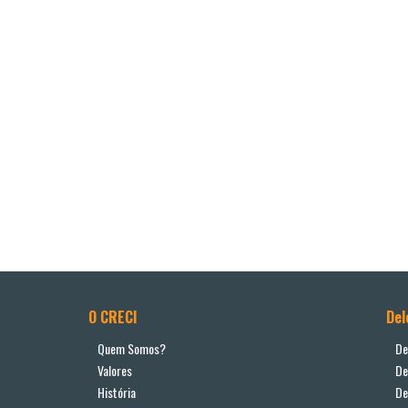
O CRECI
Del
Quem Somos?
De
Valores
De
História
De