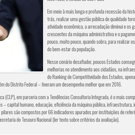
Em meio à mais longa e profunda recessão da histór
trás, realizar uma gestão pública de qualidade tor
atividade econômica, a arrecadação diminui e os 
crescentes da máquina administrativa e o pagame
pouco, muito pouco, quando sobra, para realizar 
do bem-estar da população.
Nesse cenário desafiador, poucos Estados conseg
melhorias no atendimento aos cidadãos, na infrae
do Ranking de Competitividade dos Estados, apena
 além do Distrito Federal – tiveram um desempenho melhor que em 2016.
lica (CLP), em parceria com a Tendências Consultoria Integrada, é o mais comp
s – capital humano, educação, eficiência da máquina pública, infraestrutura, 
Os pilares são compostos por 66 indicadores apurados por instituições de refer
cretaria do Tesouro Nacional (ler texto sobre critérios da avaliação).