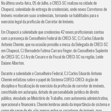
Na última sexta-feira, 05 de Julho, o CRECI-SC realizou na cidade de
Chapecó, solenidade de entrega de credenciais, onde novos Corretores de
Imóveis receberam suas credenciais, tornando-se habilitados para o
exercício legal da profissão de Corretor de Imóveis.
Em Chapecó a solenidade que credenciou 42 novos profissionais contou
com a presença do Conselheiro Federal do CRECI-SC, C.I Carlos Eduardo
Antonio Chemin, que na ocasião presidiu a mesa; da Delegada do CRECI-SC
em Chapecó, C.I Bernadete Fatima Carraro Finger; do Conselheiro Suplente
do CRECI-SC, C.I Ary de Cesaro e da Fiscal do CRECI-SC na região, Leide
Daiane Alberton.
Durante a solenidade o Conselheiro Federal, C.I Carlos Eduardo Antonio
Chemin enfatizou sobre o papel do Sistema COFECI-CRECI: órgão de
disciplina e fiscalização do exercício da profissão de corretor de imóveis,
constituído em autarquia, dotado de personalidade jurídica de direito
público, vinculado ao Ministério do Trabalho, com autonomia administrativa,
operacional e financeira. Chemin lembrou ainda da importância do sistema e
como ele serve de elo, não apenas entre os corretores de imóveis, mas