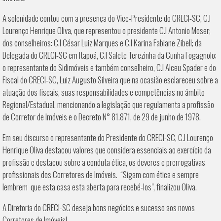
A solenidade contou com a presença do Vice-Presidente do CRECI-SC, C.I
Lourenço Henrique Oliva, que representou o presidente C.I Antonio Moser;
dos conselheiros: C.I César Luiz Marques e C.I Karina Fabiane Zibell; da
Delegada do CRECI-SC em Itapoá, C.I Salete Terezinha da Cunha Fogagnolo;
o representante do Sidimóveis e também conselheiro, C.I Alceu Spader e do
Fiscal do CRECI-SC, Luiz Augusto Silveira que na ocasião esclareceu sobre a
atuação dos fiscais, suas responsabilidades e competências no âmbito
Regional/Estadual, mencionando a legislação que regulamenta a profissão
de Corretor de Imóveis e o Decreto N° 81.871, de 29 de junho de 1978.
Em seu discurso o representante do Presidente do CRECI-SC, C.I Lourenço
Henrique Oliva destacou valores que considera essenciais ao exercício da
profissão e destacou sobre a conduta ética, os deveres e prerrogativas
profissionais dos Corretores de Imóveis. “Sigam com ética e sempre
lembrem que esta casa esta aberta para recebé-los", finalizou Oliva.
A Diretoria do CRECI-SC deseja bons negócios e sucesso aos novos
Corretores de Imóveis!