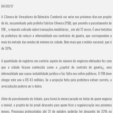
04/09/17
A Câmara de Vereadores de Balneário Camboriú vai votar nos próximos dias um projeto
de lei, encaminhado pelo prefeito Fabrício Oliveira (PSB), que permite o parcelamento do
ITBI _ o imposto cobrado sobre transações imobiliárias _ em até 12 vezes. É uma tentativa
da prefeitura de reduzir a informalidade nos contratos de gaveta, que correspondem a
mais da metade das vendas de imóveis na cidade. Bem mais que a média nacional, que é
de 30%.
A quantidade de registros em cartório aquém do número de negócios efetuados fez com
que a cidade ficasse conhecida como a ¿capital do contrato de gaveta¿, uma
informalidade que causa instabilidade jurídica e faz falta nos cofres públicos. O ITBI deve
chegar este ano a R$ 43 milhões. Se a projeção feita pela prefeitura estiver correta, a
arrecadação poderia ser o dobro.
Além do parcelamento do tributo, para torná-lo menos pesado no bolso de quem negocia
o imóvel, o projeto de lei prevê desconto para quem fizer a regularização nos próximos
meses. Processos protocolados até 31 de outubro poderão ter desconto de 33% na