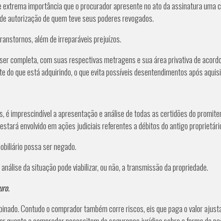
e extrema importância que o procurador apresente no ato da assinatura uma c
de autorização de quem teve seus poderes revogados.
nstornos, além de irreparáveis prejuízos.
er completa, com suas respectivas metragens e sua área privativa de acordo
te do que está adquirindo, o que evita possíveis desentendimentos após aquis
s, é imprescindível a apresentação e análise de todas as certidões do promite
stará envolvido em ações judiciais referentes a débitos do antigo proprietári
obiliário possa ser negado.
nálise da situação pode viabilizar, ou não, a transmissão da propriedade.
ro.
nado. Contudo o comprador também corre riscos, eis que paga o valor ajusta
or quanto o comprador necessitam de segurança jurídica sobre a forma de pa