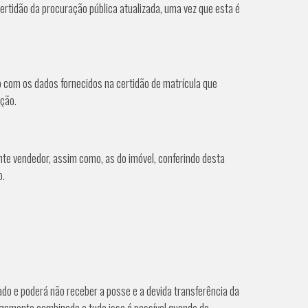
ertidão da procuração pública atualizada, uma vez que esta é
 com os dados fornecidos na certidão de matrícula que
ição.
nte vendedor, assim como, as do imóvel, conferindo desta
o.
do e poderá não receber a posse e a devida transferência da
gamento combinada e tudo isso é possível quando da