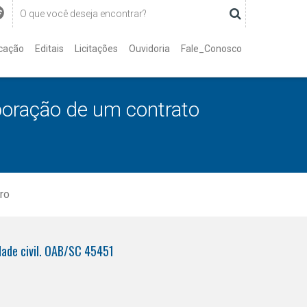
cação
Editais
Licitações
Ouvidoria
Fale_Conosco
boração de um contrato
ro
idade civil. OAB/SC 45451