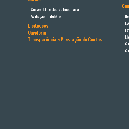
Co
Cursos T.T.I e Gestão Imobiliária
Avaliação Imobiliária
No
Ev
Licitações
Fo
Ouvidoria
Li
Transparência e Prestação de Contas
Ca
Ca