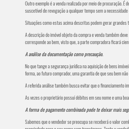
Outro exemplo é a venda realizada por meio de procuração. É d
suscetível de revogação a qualquer tempo sem a necessidade 
Situações como estas acima descritas podem gerar grandes tra
A descrição do imóvel objeto da compra e venda também deve s
corresponde ao bem, visto que, a parte compradora ficará cien
A análise da documentação como precaução.
No que tange a segurança jurídica na aquisição de bens imóvei
forma, ao futuro comprador, uma garantia de que seu bem não e
A referida análise também busca evitar que o financiamento im
As vezes o proprietário possuí débitos em seu nome e uma boa a
A forma de pagamento combinada pode te deixar mais segu
Sabemos que o vendedor se preocupa se receberá o valor combi
propriedade para o seu nome sem transtornos. Tanto o vended