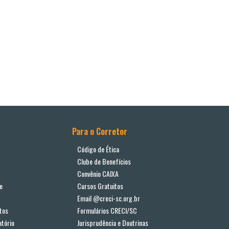
Para o Corretor
Código de Ética
Clube de Benefícios
Convênio CAIXA
e
Cursos Gratuitos
Email @creci-sc.org.br
tos
Formulários CRECI/SC
tório
Jurisprudência e Doutrinas