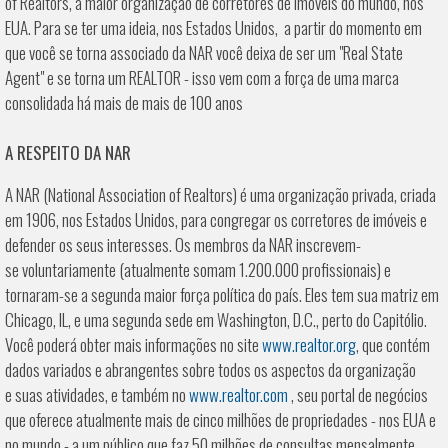
of Realtors, a maior organização de corretores de imóveis do mundo, nos
EUA. Para se ter uma ideia, nos Estados Unidos, a partir do momento em
que você se torna associado da NAR você deixa de ser um "Real State
Agent" e se torna um REALTOR - isso vem com a força de uma marca
consolidada há mais de mais de 100 anos
A RESPEITO DA NAR
A NAR (National Association of Realtors) é uma organização privada, criada
em 1906, nos Estados Unidos, para congregar os corretores de imóveis e
defender os seus interesses. Os membros da NAR inscrevem-
se voluntariamente (atualmente somam 1.200.000 profissionais) e
tornaram-se a segunda maior força política do país. Eles tem sua matriz em
Chicago, IL, e uma segunda sede em Washington, D.C., perto do Capitólio.
Você poderá obter mais informações no site
www.realtor.org
, que contém
dados variados e abrangentes sobre todos os aspectos da organização
e suas atividades, e também no
www.realtor.com
, seu portal de negócios
que oferece atualmente mais de cinco milhões de propriedades - nos EUA e
no mundo - a um público que faz 50 milhões de consultas mensalmente.