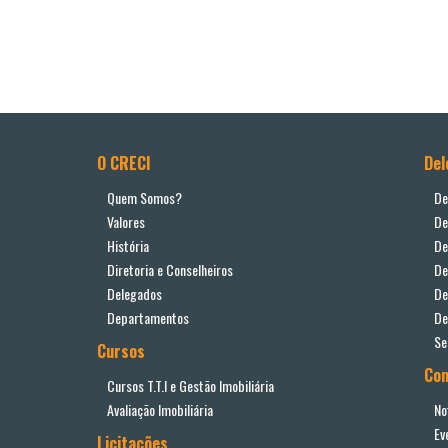
O CRECI
Del
Quem Somos?
De
Valores
De
História
De
Diretoria e Conselheiros
De
Delegados
De
Departamentos
De
Se
Cursos
Co
Cursos T.T.I e Gestão Imobiliária
Avaliação Imobiliária
No
Ev
Licitações