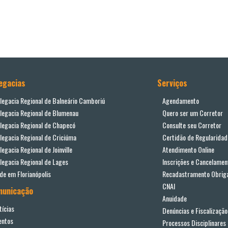
egacias
Serviços
legacia Regional de Balneário Camboriú
Agendamento
legacia Regional de Blumenau
Quero ser um Corretor
legacia Regional de Chapecó
Consulte seu Corretor
legacia Regional de Criciúma
Certidão de Regularidad
legacia Regional de Joinville
Atendimento Online
legacia Regional de Lages
Inscrições e Cancelamen
de em Florianópolis
Recadastramento Obriga
CNAI
municação
Anuidade
tícias
Denúncias e Fiscalização
entos
Processos Disciplinares