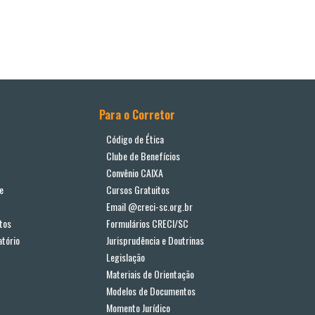
Para o Corretor
Código de Ética
Clube de Benefícios
Convênio CAIXA
e
Cursos Gratuitos
Email @creci-sc.org.br
tos
Formulários CRECI/SC
tório
Jurisprudência e Doutrinas
Legislação
Materiais de Orientação
Modelos de Documentos
Momento Jurídico