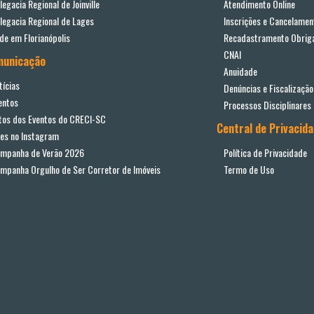
legacia Regional de Joinville
Atendimento Online
legacia Regional de Lages
Inscrições e Cancelamen
de em Florianópolis
Recadastramento Obriga
CNAI
municação
Anuidade
tícias
Denúncias e Fiscalização
entos
Processos Disciplinares
tos dos Eventos do CRECI-SC
Central de Privacid
ves no Instagram
mpanha de Verão 2026
Política de Privacidade
mpanha Orgulho de Ser Corretor de Imóveis
Termo de Uso