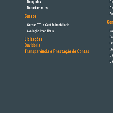
Delegados
De
Departamentos
De
Se
Cursos
Co
Cursos T.T.I e Gestão Imobiliária
Avaliação Imobiliária
No
Ev
Licitações
Fo
Ouvidoria
Li
Transparência e Prestação de Contas
Ca
Ca