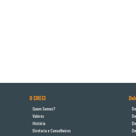
O CRECI
Del
Quem Somos?
De
Valores
De
História
De
Diretoria e Conselheiros
De