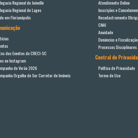
legacia Regional de Joinville
Atendimento Online
legacia Regional de Lages
Inscrições e Cancelamen
de em Florianópolis
Recadastramento Obriga
CNAI
municação
Anuidade
tícias
Denúncias e Fiscalização
entos
Processos Disciplinares
tos dos Eventos do CRECI-SC
Central de Privacid
ves no Instagram
mpanha de Verão 2026
Política de Privacidade
mpanha Orgulho de Ser Corretor de Imóveis
Termo de Uso