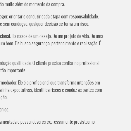
 vão muito além do momento da compra.
teger, orientar e conduzir cada etapa com responsabilidade.
, e sem condução, qualquer decisão se torna um risco.
ional. Ela nasce de um desejo. De um projeto de vida. De uma
 um bem. Ele busca segurança, pertencimento e realização. É
ução qualificada. O cliente precisa confiar no profissional
 tão importante.
rmediador. Ele é o profissional que transforma intenções em
linha expectativas, identifica riscos e conduz as partes com
ação.
écnico.
gulamentada e possui deveres expressamente previstos no