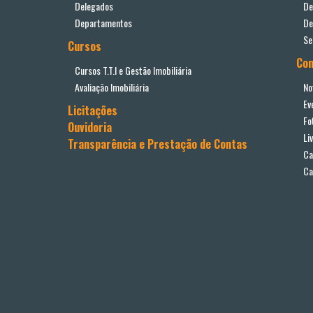
Delegados
De
Departamentos
De
Se
Cursos
Co
Cursos T.T.I e Gestão Imobiliária
Avaliação Imobiliária
No
Ev
Licitações
Fo
Ouvidoria
Li
Transparência e Prestação de Contas
Ca
Ca