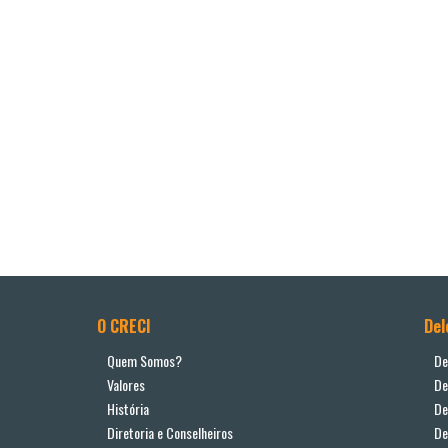
O CRECI
Del
Quem Somos?
De
Valores
De
História
De
Diretoria e Conselheiros
De