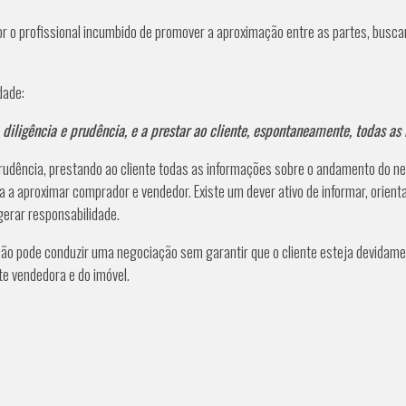
tor o profissional incumbido de promover a aproximação entre as partes, bus
idade:
 diligência e prudência, e a prestar ao cliente, espontaneamente, todas 
prudência, prestando ao cliente todas as informações sobre o andamento do n
ta a aproximar comprador e vendedor. Existe um dever ativo de informar, orient
gerar responsabilidade.
 não pode conduzir uma negociação sem garantir que o cliente esteja devidame
rte vendedora e do imóvel.