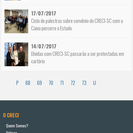
17/07/2017
Ciclo de palestras sobre convênio do CRECI-SC com a
Caixa percorre o Estado
14/07/2017
Dívidas com CRECI-SC passarão a ser protestadas em
cartório
P
68
69
70
71
72
73
U
O CRECI
Quem Somos?
Valores