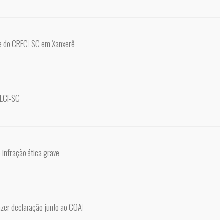
e do CRECI-SC em Xanxerê
RECI-SC
é infração ética grave
azer declaração junto ao COAF