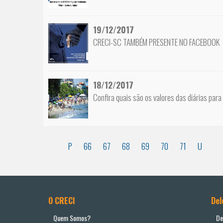
19/12/2017
CRECI-SC TAMBÉM PRESENTE NO FACEBOOK
18/12/2017
Confira quais são os valores das diárias par
P
66
67
68
69
70
71
U
O CRECI
Del
Quem Somos?
De