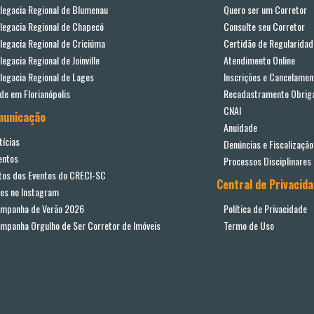
legacia Regional de Blumenau
Quero ser um Corretor
legacia Regional de Chapecó
Consulte seu Corretor
legacia Regional de Criciúma
Certidão de Regularidad
legacia Regional de Joinville
Atendimento Online
legacia Regional de Lages
Inscrições e Cancelamen
de em Florianópolis
Recadastramento Obriga
CNAI
municação
Anuidade
tícias
Denúncias e Fiscalização
entos
Processos Disciplinares
tos dos Eventos do CRECI-SC
Central de Privacid
ves no Instagram
mpanha de Verão 2026
Política de Privacidade
mpanha Orgulho de Ser Corretor de Imóveis
Termo de Uso