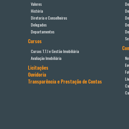
Valores
De
História
De
Diretoria e Conselheiros
De
Delegados
De
Departamentos
De
Se
Cursos
Co
Cursos T.T.I e Gestão Imobiliária
Avaliação Imobiliária
No
Ev
Licitações
Fo
Ouvidoria
Li
Transparência e Prestação de Contas
Ca
Ca